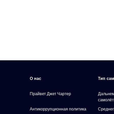
О нас
Тип са
Прайвет Джет Чартер
Дальнем
самолё
Антикоррупционная политика
Среднег