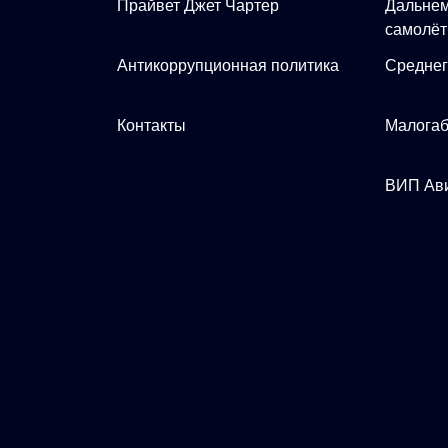
Прайвет Джет Чартер
Дальнем
самолё
Антикоррупционная политика
Среднег
Контакты
Малогаб
ВИП Ав