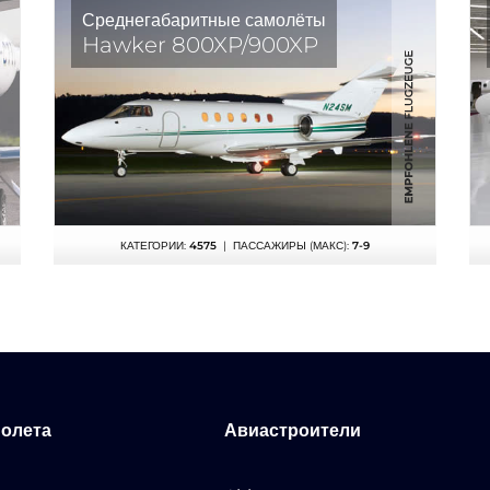
Среднегабаритные самолёты
Hawker 800XP/900XP
КАТЕГОРИИ:
4575
| ПАССАЖИРЫ (МАКС):
7-9
молета
Авиастроители