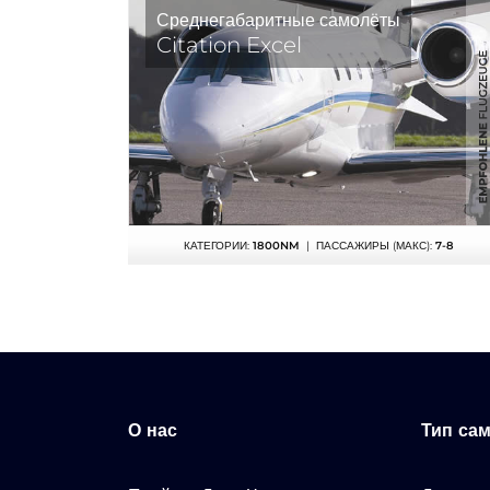
Среднегабаритные самолёты
Citation Excel
КАТЕГОРИИ:
1800NM
| ПАССАЖИРЫ (МАКС):
7-8
О нас
Тип са