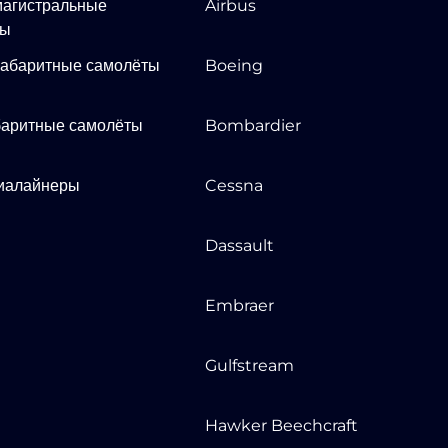
агистральные
Airbus
ты
абаритные самолёты
Boeing
аритные самолёты
Bombardier
иалайнеры
Cessna
Dassault
Embraer
Gulfstream
Hawker Beechcraft