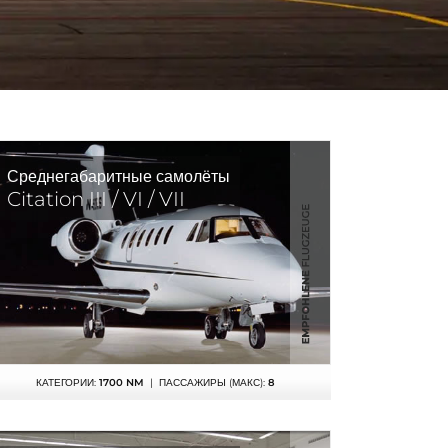
Среднегабаритные самолёты
Citation III / VI / VII
КАТЕГОРИИ:
1700 NM
| ПАССАЖИРЫ (МАКС):
8